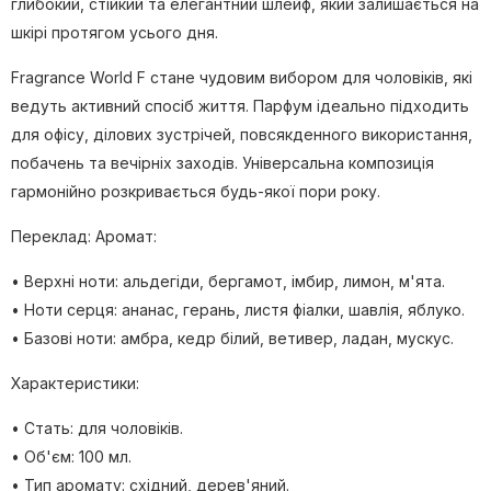
глибокий, стійкий та елегантний шлейф, який залишається на
шкірі протягом усього дня.
Fragrance World F стане чудовим вибором для чоловіків, які
ведуть активний спосіб життя. Парфум ідеально підходить
для офісу, ділових зустрічей, повсякденного використання,
побачень та вечірніх заходів. Універсальна композиція
гармонійно розкривається будь-якої пори року.
Переклад: Аромат:
• Верхні ноти: альдегіди, бергамот, імбир, лимон, м'ята.
• Ноти серця: ананас, герань, листя фіалки, шавлія, яблуко.
• Базові ноти: амбра, кедр білий, ветивер, ладан, мускус.
Характеристики:
• Стать: для чоловіків.
• Об'єм: 100 мл.
• Тип аромату: східний, дерев'яний.