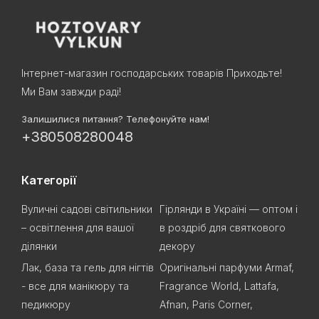
Інтернет-магазин господарських товарів Приходьте!
Ми Вам завжди раді!
Залишилися питання? Телефонуйте нам!
+380508280048
Категорії
Вуличні садові світильники
Гірлянди в Україні — оптом і
– освітлення для вашої
в роздріб для святкового
ділянки
декору
Лак, база та гель для нігтів
Оригінальні парфуми Armaf,
- все для манікюру та
Fragrance World, Lattafa,
педикюру
Afnan, Paris Corner,