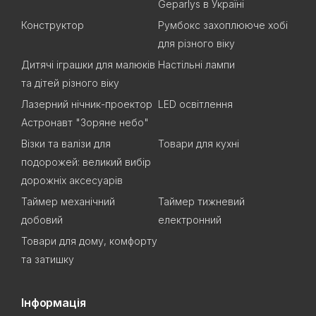
Geparlys в Україні
Конструктор
Румбокс захоплююче хобі
для різного віку
Дитячі іграшки для малюків
Настільні лампи
та дітей різного віку
Лазерний нічник-проектор
LED освітлення
Астронавт "Зоряне небо"
Візки та валізи для
Товари для кухні
подорожей: великий вибір
дорожніх аксесуарів
Таймер механічний
Таймер тижневий
добовий
електронний
Товари для дому, комфорту
та затишку
Інформація