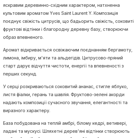
яскравим деревинно-східним характером, натхненна
культовим ароматом Yves Saint Laurent Y. Композиція
поєднує свіжість цитрусів, що бадьорить свіжість, соковиті
фруктові відтінки і благородну деревну базу, створюючи
образ впевненого.
Аромат відкривається освіжаючим поєднанням бергамоту,
лимона, імбиру, м'яти та альдегідів. Цитрусово-пряний
старт дарує відчуття чистоти, енергії та впевненості з
перших секунд.
У серці розкриваються соковитий ананас, стигле яблуко,
листя фіалки, герань та шавлія. Фруктово-зелені акорди
надають композиції сучасного звучання, елегантності та
виразного характеру.
База побудована на теплій амбрі, білому кедрі, ветивері,
ладані та мускусі. Шляхетні дерев'яні відтінки створюють