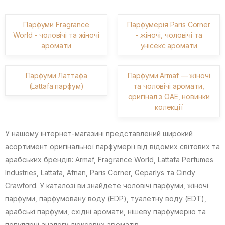
Парфуми Fragrance
Парфумерія Paris Corner
World - чоловічі та жіночі
- жіночі, чоловічі та
аромати
унісекс аромати
Парфуми Латтафа
Парфуми Armaf — жіночі
(Lattafa парфум)
та чоловічі аромати,
оригінал з ОАЕ, новинки
колекції
У нашому інтернет-магазині представлений широкий
асортимент оригінальної парфумерії від відомих світових та
арабських брендів: Armaf, Fragrance World, Lattafa Perfumes
Industries, Lattafa, Afnan, Paris Corner, Geparlys та Cindy
Crawford. У каталозі ви знайдете чоловічі парфуми, жіночі
парфуми, парфумовану воду (EDP), туалетну воду (EDT),
арабські парфуми, східні аромати, нішеву парфумерію та
популярні аналоги люксових ароматів.