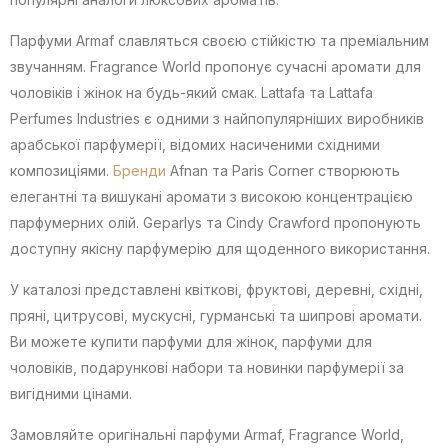
Парфуми Armaf славляться своєю стійкістю та преміальним
звучанням. Fragrance World пропонує сучасні аромати для
чоловіків і жінок на будь-який смак. Lattafa та Lattafa
Perfumes Industries є одними з найпопулярніших виробників
арабської парфумерії, відомих насиченими східними
композиціями.
Бренди
Afnan та Paris Corner створюють
елегантні та вишукані аромати з високою концентрацією
парфумерних олій. Geparlys та Cindy Crawford пропонують
доступну якісну парфумерію для щоденного використання.
У каталозі представлені квіткові, фруктові, деревні, східні,
пряні, цитрусові, мускусні, гурманські та шипрові аромати.
Ви можете купити парфуми для жінок, парфуми для
чоловіків, подарункові набори та новинки парфумерії за
вигідними цінами.
Замовляйте оригінальні парфуми Armaf, Fragrance World,