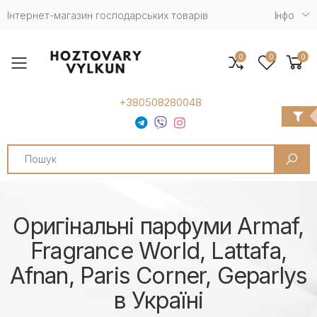
Інтернет-магазин господарських товарів
Iнфо
0
0
0
Toggle mobile menu
+380508280048
Search
Оригінальні парфуми Armaf,
Fragrance World, Lattafa,
Afnan, Paris Corner, Geparlys
в Україні