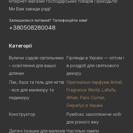
Інтернет-магазин господарських товарів Приходьте!
Ми Вам завжди раді!
Залишилися питання? Телефонуйте нам!
+380508280048
Категорії
Вуличні садові світильники
Гірлянди в Україні — оптом і
– освітлення для вашої
в роздріб для святкового
ділянки
декору
Лак, база та гель для нігтів
Оригінальні парфуми Armaf,
- все для манікюру та
Fragrance World, Lattafa,
педикюру
Afnan, Paris Corner,
Geparlys в Україні
Конструктор
Румбокс захоплююче хобі
для різного віку
Дитячі іграшки для малюків
Настільні лампи