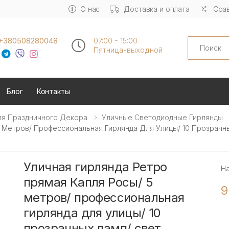
О нас
Доставка и оплата
Срав
Search
+380508280048
07:00 - 15:00
Пятница-выходной
Блог
Контакты
ля Праздничного Декора
Уличные Светодиодные Гирлянды
 Метров/ Профессиональная Гирлянда Для Улицы/ 10 Прозрачны
Уличная гирлянда Ретро
Н
прямая Капля Росы/ 5
9
метров/ профессиональная
гирлянда для улицы/ 10
прозрачных ламп/ свет