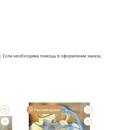
с. Если необходима помощь в оформлении заказа,
КУПИТЬ
Рекомендуем
Реком
Улична
Цветные
про