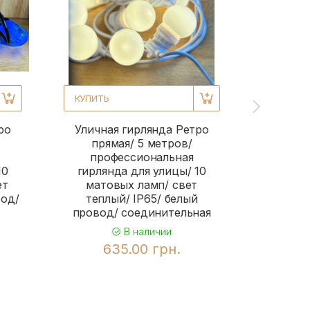
гирля
прозр
RGB/ IP
со
свы
9
КУПИТЬ
ро
Уличная гирлянда Ретро
прямая/ 5 метров/
профессиональная
10
гирлянда для улицы/ 10
ет
матовых ламп/ свет
вод/
теплый/ IP65/ белый
провод/ соединительная
В наличии
635.00 грн.