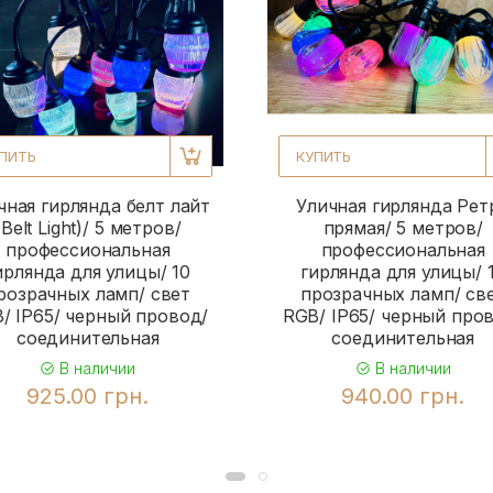
ПИТЬ
КУПИТЬ
чная гирлянда белт лайт
Уличная гирлянда Рет
(Belt Light)/ 5 метров/
прямая/ 5 метров/
профессиональная
профессиональная
ирлянда для улицы/ 10
гирлянда для улицы/ 
розрачных ламп/ свет
прозрачных ламп/ св
/ IP65/ черный провод/
RGB/ IP65/ черный про
соединительная
соединительная
В наличии
В наличии
925.00 грн.
940.00 грн.