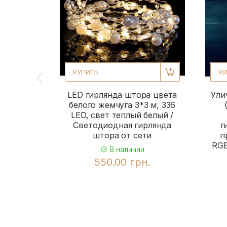
КУПИТЬ
КУ
LED гирлянда штора цвета
Ули
белого жемчуга 3*3 м, 336
LED, свет теплый белый /
Светодиодная гирлянда
г
штора от сети
п
RGB
В наличии
550.00 грн.