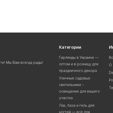
Категории
И
Гирлянды в Украине —
В
те! Мы Вам всегда рады!
оптом и в розницу для
О 
праздничного декора
De
Уличные садовые
Pr
светильники –
Te
освещение для вашего
участка
Лак, база и гель для
ногтей — всё для