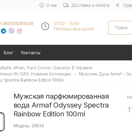
О нас
Доставка и оплата
Срав
Search
+380508280048
07:00 - 15:00
Пятница-выходной
Блог
Контакты
tafa, Afnan, Paris Corner, Geparlys В Украине
игинал Из ОАЭ, Новинки Коллекции
Мужские Духи Armaf – Ор
Spectra Rainbow Edition 100ml
Мужская парфюмированная
Н
вода Armaf Odyssey Spectra
1
Rainbow Edition 100ml
Модель: 29634