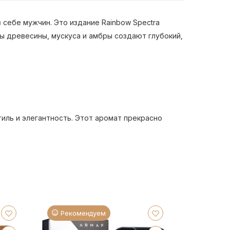
в себе мужчин. Это издание Rainbow Spectra
ы древесины, мускуса и амбры создают глубокий,
тиль и элегантность. Этот аромат прекрасно
КУПИТЬ
Рекомендуем
Реком
Мужская
вода Arm