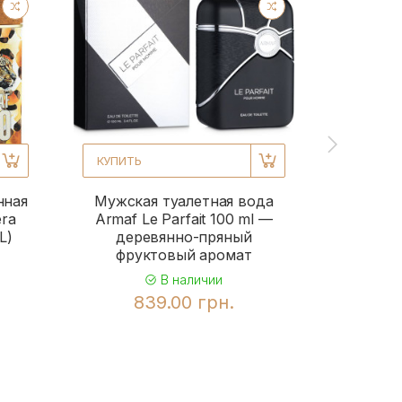
фуж
8
КУПИТЬ
нная
Мужская туалетная вода
era
Armaf Le Parfait 100 ml —
L)
деревянно-пряный
фруктовый аромат
В наличии
839.00 грн.