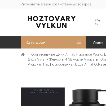
Интернет-магазин хозяйственных товаров
Категории
Акции
Оригинальные Духи Armaf, Fragrance World, Lat
Духи Armaf - Женские И Мужские Ароматы, Ор
Мужская Парфюмированная Вода Armaf Odyssey 