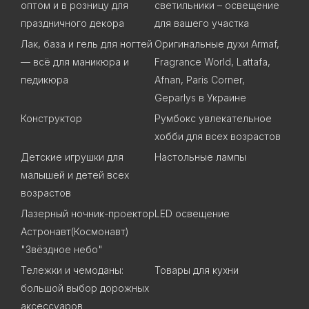
оптом и в розницу для
светильники – освещение
праздничного декора
для вашего участка
Лак, база и гель для ногтей
Оригинальные духи Armaf,
— всё для маникюра и
Fragrance World, Lattafa,
педикюра
Afnan, Paris Corner,
Geparlys в Украине
Конструктор
Румбокс увлекательное
хобби для всех возрастов
Детские игрушки для
Настольные лампы
малышей и детей всех
возрастов
Лазерный ночник-проектор
LED освещение
Астронавт(Космонавт)
"Звёздное небо"
Тележки и чемоданы:
Товары для кухни
большой выбор дорожных
аксессуаров