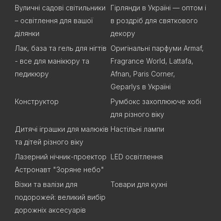
Вуличні садові світильники
Гірлянди в Україні — оптом і
– освітлення для вашої
в роздріб для святкового
ділянки
декору
Лак, база та гель для нігтів
Оригінальні парфуми Armaf,
- все для манікюру та
Fragrance World, Lattafa,
педикюру
Afnan, Paris Corner,
Geparlys в Україні
Конструктор
Румбокс захоплююче хобі
для різного віку
Дитячі іграшки для малюків
Настільні лампи
та дітей різного віку
Лазерний нічник-проектор
LED освітлення
Астронавт "Зоряне небо"
Візки та валізи для
Товари для кухні
подорожей: великий вибір
дорожніх аксесуарів