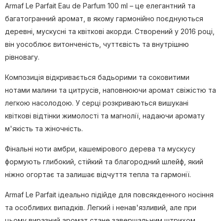
Armaf Le Parfait Eau de Parfum 100 ml – це елегантний та
багатогранний аромат, в якому гармонійно поєднуються
деревні, мускусні та квіткові акорди. Створений у 2016 році,
він уособлює витонченість, чуттєвість та внутрішню
рівновагу.
Композиція відкривається бадьорими та соковитими
нотами малини та цитрусів, наповнюючи аромат свіжістю та
легкою насолодою. У серці розкриваються вишукані
квіткові відтінки жимолості та магнолії, надаючи аромату
м'якість та жіночність.
Фінальні ноти амбри, кашемірового дерева та мускусу
формують глибокий, стійкий та благородний шлейф, який
ніжно огортає та залишає відчуття тепла та гармонії.
Armaf Le Parfait ідеально підійде для повсякденного носіння
та особливих випадків. Легкий і ненав'язливий, але при
цьому виразний аромат стане завершальним штрихом