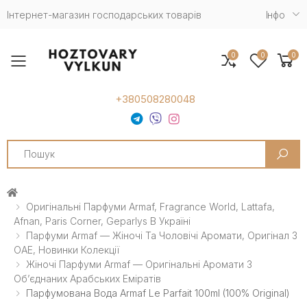
Інтернет-магазин господарських товарів
Iнфо
0
0
0
Toggle mobile menu
+380508280048
Search
Оригінальні Парфуми Armaf, Fragrance World, Lattafa,
Afnan, Paris Corner, Geparlys В Україні
Парфуми Armaf — Жіночі Та Чоловічі Аромати, Оригінал З
ОАЕ, Новинки Колекції
Жіночі Парфуми Armaf — Оригінальні Аромати З
Обʼєднаних Арабських Еміратів
Парфумована Вода Armaf Le Parfait 100ml (100% Original)