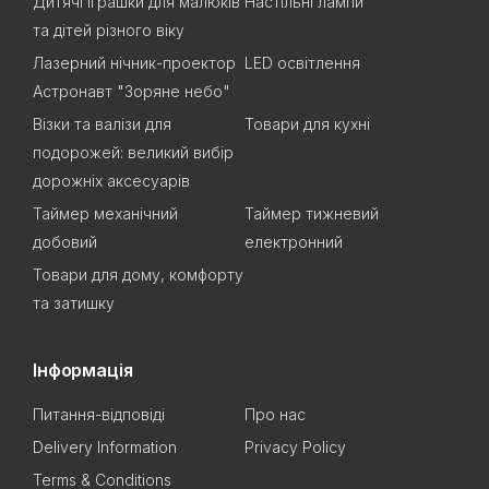
Дитячі іграшки для малюків
Настільні лампи
та дітей різного віку
Лазерний нічник-проектор
LED освітлення
Астронавт "Зоряне небо"
Візки та валізи для
Товари для кухні
подорожей: великий вибір
дорожніх аксесуарів
Таймер механічний
Таймер тижневий
добовий
електронний
Товари для дому, комфорту
та затишку
Інформація
Питання-відповіді
Про нас
Delivery Information
Privacy Policy
Terms & Conditions