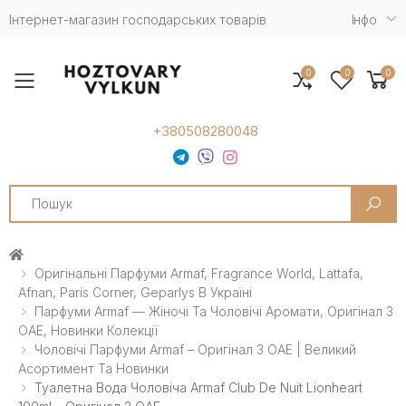
Інтернет-магазин господарських товарів
Iнфо
0
0
0
Toggle mobile menu
+380508280048
Search
Оригінальні Парфуми Armaf, Fragrance World, Lattafa,
Afnan, Paris Corner, Geparlys В Україні
Парфуми Armaf — Жіночі Та Чоловічі Аромати, Оригінал З
ОАЕ, Новинки Колекції
Чоловічі Парфуми Armaf – Оригінал З ОАЕ | Великий
Асортимент Та Новинки
Туалетна Вода Чоловіча Armaf Club De Nuit Lionheart