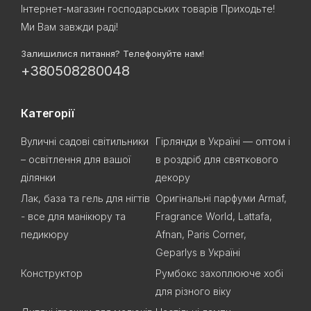
Інтернет-магазин господарських товарів Приходьте!
Ми Вам завжди раді!
Залишилися питання? Телефонуйте нам!
+380508280048
Категорії
Вуличні садові світильники
Гірлянди в Україні — оптом і
– освітлення для вашої
в роздріб для святкового
ділянки
декору
Лак, база та гель для нігтів
Оригінальні парфуми Armaf,
- все для манікюру та
Fragrance World, Lattafa,
педикюру
Afnan, Paris Corner,
Geparlys в Україні
Конструктор
Румбокс захоплююче хобі
для різного віку