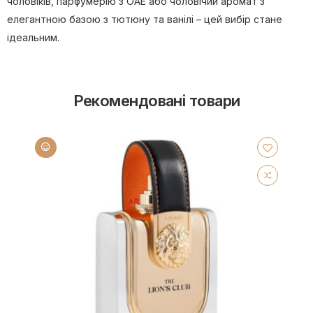
чоловіків, парфумерію з ОАЕ або чоловічий аромат з
елегантною базою з тютюну та ванілі – цей вибір стане
ідеальним.
Рекомендовані товари