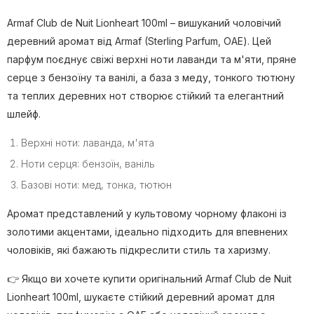
Armaf Club de Nuit Lionheart 100ml – вишуканий чоловічий
деревний аромат від Armaf (Sterling Parfum, ОАЕ). Цей
парфум поєднує свіжі верхні ноти лаванди та м'яти, пряне
серце з бензоїну та ванілі, а база з меду, тонкого тютюну
та теплих деревних нот створює стійкий та елегантний
шлейф.
Верхні ноти: лаванда, м'ята
Ноти серця: бензоїн, ваніль
Базові ноти: мед, тонка, тютюн
Аромат представлений у культовому чорному флаконі із
золотими акцентами, ідеально підходить для впевнених
чоловіків, які бажають підкреслити стиль та харизму.
👉 Якщо ви хочете купити оригінальний Armaf Club de Nuit
Lionheart 100ml, шукаєте стійкий деревний аромат для